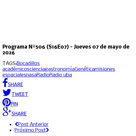
Programa Nº506 (S16E07) – Jueves 07 de mayo de
2026
TAGS:
Bocadillos
académicos
ciencia
gastronomía
Genética
misiones
espaciales
nasa
Radio
Radio uba
SHARE
TWEET
PIN
SHARE
Post Anterior
Próximo Post