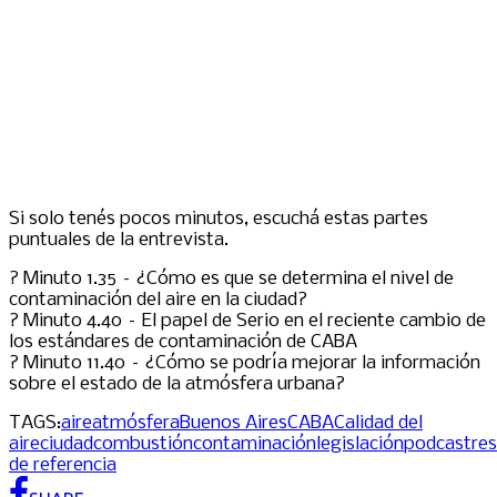
Si solo tenés pocos minutos, escuchá estas partes
puntuales de la entrevista.
? Minuto 1.35 – ¿Cómo es que se determina el nivel de
contaminación del aire en la ciudad?
? Minuto 4.40 – El papel de Serio en el reciente cambio de
los estándares de contaminación de CABA
? Minuto 11.40 – ¿Cómo se podría mejorar la información
sobre el estado de la atmósfera urbana?
TAGS:
aire
atmósfera
Buenos Aires
CABA
Calidad del
aire
ciudad
combustión
contaminación
legislación
podcast
res
de referencia