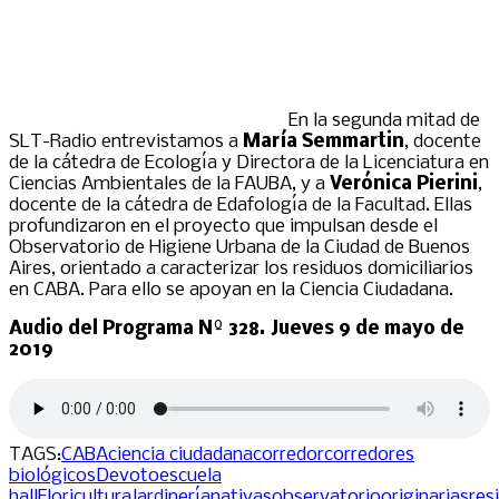
En la segunda mitad de
SLT-Radio entrevistamos a
María Semmartin
, docente
de la cátedra de Ecología y Directora de la Licenciatura en
Ciencias Ambientales de la FAUBA, y a
Verónica Pierini
,
docente de la cátedra de Edafología de la Facultad. Ellas
profundizaron en el proyecto que impulsan desde el
Observatorio de Higiene Urbana de la Ciudad de Buenos
Aires, orientado a caracterizar los residuos domiciliarios
en CABA. Para ello se apoyan en la Ciencia Ciudadana.
Audio del Programa Nº 328. Jueves 9 de mayo de
2019
TAGS:
CABA
ciencia ciudadana
corredor
corredores
biológicos
Devoto
escuela
hall
Floricultura
Jardinería
nativas
observatorio
originarias
res