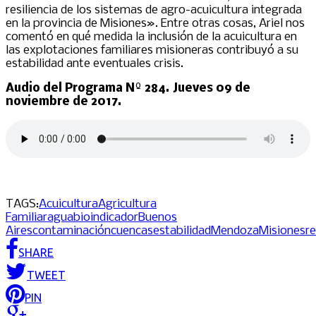
resiliencia de los sistemas de agro-acuicultura integrada
en la provincia de Misiones». Entre otras cosas, Ariel nos
comentó en qué medida la inclusión de la acuicultura en
las explotaciones familiares misioneras contribuyó a su
estabilidad ante eventuales crisis.
Audio del Programa Nº 284. Jueves 09 de
noviembre de 2017.
TAGS:
Acuicultura
Agricultura
Familiar
agua
bioindicador
Buenos
Aires
contaminación
cuencas
estabilidad
Mendoza
Misiones
re
SHARE
TWEET
PIN