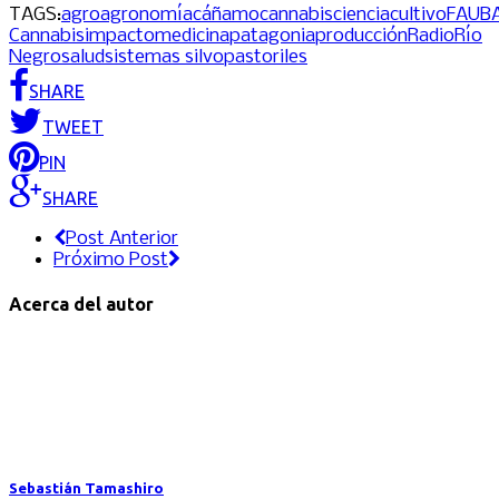
TAGS:
agro
agronomía
cáñamo
cannabis
ciencia
cultivo
FAUB
Cannabis
impacto
medicina
patagonia
producción
Radio
Río
Negro
salud
sistemas silvopastoriles
SHARE
TWEET
PIN
SHARE
Post Anterior
Próximo Post
Acerca del autor
Sebastián Tamashiro