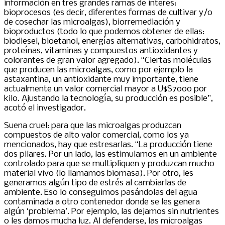
información en tres grandes ramas de interés:
bioprocesos (es decir, diferentes formas de cultivar y/o
de cosechar las microalgas), biorremediación y
bioproductos (todo lo que podemos obtener de ellas:
biodiesel, bioetanol, energías alternativas, carbohidratos,
proteínas, vitaminas y compuestos antioxidantes y
colorantes de gran valor agregado). “Ciertas moléculas
que producen las microalgas, como por ejemplo la
astaxantina, un antioxidante muy importante, tiene
actualmente un valor comercial mayor a U$S7000 por
kilo. Ajustando la tecnología, su producción es posible”,
acotó el investigador.
Suena cruel: para que las microalgas produzcan
compuestos de alto valor comercial, como los ya
mencionados, hay que estresarlas. “La producción tiene
dos pilares. Por un lado, las estimulamos en un ambiente
controlado para que se multipliquen y produzcan mucho
material vivo (lo llamamos biomasa). Por otro, les
generamos algún tipo de estrés al cambiarlas de
ambiente. Eso lo conseguimos pasándolas del agua
contaminada a otro contenedor donde se les genera
algún ‘problema’. Por ejemplo, las dejamos sin nutrientes
o les damos mucha luz. Al defenderse, las microalgas