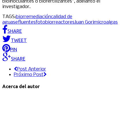
bioinoculantes o biofertilizantes”, adelantó el
investigador.
TAGS:
biorremediación
calidad de
aguas
efluentes
fotobiorreactores
Juan Gori
microalgas
SHARE
TWEET
PIN
SHARE
Post Anterior
Próximo Post
Acerca del autor