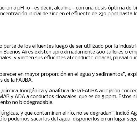
eron a pH 10 —es decir, alcalino— con una dosis óptima de b
centración inicial de zinc en el efluente de 230 ppm hasta l
o parte de los efluentes luego de ser utilizado por la indust
ran Buenos Aires existen aproximadamente 600 talleres o emp
ales, y vierten sus efluentes al conducto cloacal, pluvial o 
aparecer en mayor proporción en el agua y sedimentos”, expli
es de la FAUBA.
 Química Inorgánica y Analítica de la FAUBA arrojaron concen
UMAR y ADA a conductos cloacales, que es de 5 ppm. Estos n
mento no biodegradable.
lúrgicas, y que contaminan el río, no se degradan”, indicó A
“Sólo podemos sacarlos del agua, disponerlos en un lugar segur