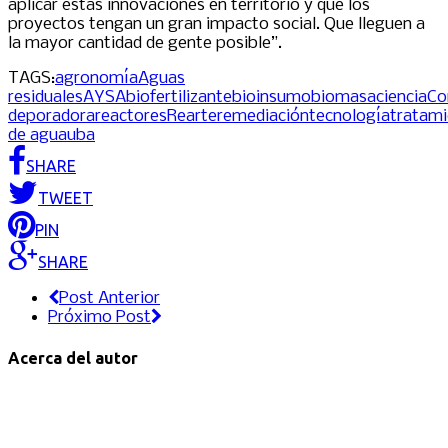
aplicar estas innovaciones en territorio y que los
proyectos tengan un gran impacto social. Que lleguen a
la mayor cantidad de gente posible”.
TAGS:
agronomía
Aguas
residuales
AYSA
biofertilizante
bioinsumo
biomasa
ciencia
Co
deporadora
reactores
Rearte
remediación
tecnología
tratam
de agua
uba
SHARE
TWEET
PIN
SHARE
Post Anterior
Próximo Post
Acerca del autor