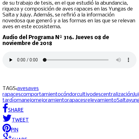
de su trabajo de tesis, en el que estudió la abundancia,
riqueza y composición de aves rapaces en las Yungas de
Salta y Jujuy. Además, se refirió a la información
novedosa que generó y a las formas en las que se relevan
aves en este ecosistema.
Audio del Programa Nº 316. Jueves 08 de
noviembre de 2018
TAGS:
aves
aves
rapaces
comportamiento
cóndor
cultivo
descentralización
Ju
tardío
manejo
mejoramiento
rapaces
relevamiento
Salta
yun
SHARE
TWEET
PIN