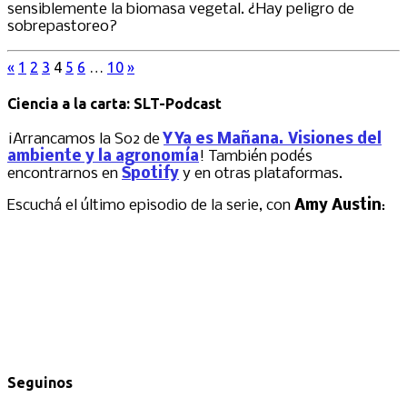
sensiblemente la biomasa vegetal. ¿Hay peligro de
sobrepastoreo?
«
1
2
3
4
5
6
…
10
»
Ciencia a la carta: SLT-Podcast
¡Arrancamos la S02 de
Y Ya es Mañana. Visiones del
ambiente y la agronomía
! También podés
encontrarnos en
Spotify
y en otras plataformas.
Escuchá el último episodio de la serie, con
Amy Austin
:
Seguinos