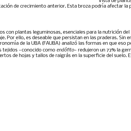
Vista de plant
tación de crecimiento anterior. Esta broza podría afectar la 
s con plantas leguminosas, esenciales para la nutrición del 
aje. Por ello, es deseable que persistan en las praderas. Si
gronomía de la UBA (FAUBA) analizó las formas en que eso pod
endófito
sus tejidos —conocido como
— redujeron un 73% la ger
tos de hojas y tallos de raigrás en la superficie del suelo.