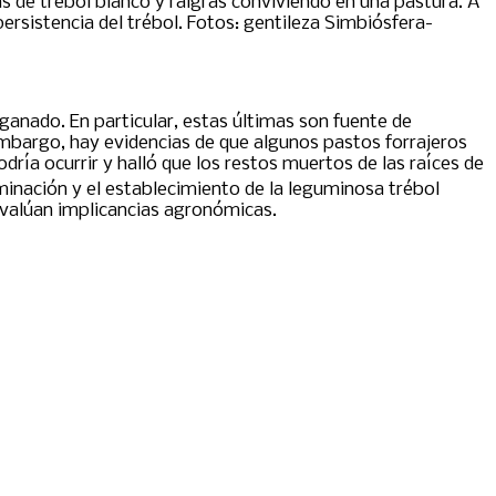
as de trébol blanco y raigrás conviviendo en una pastura. A
persistencia del trébol. Fotos: gentileza Simbiósfera-
ganado. En particular, estas últimas son fuente de
n embargo, hay evidencias de que algunos pastos forrajeros
ría ocurrir y halló que los restos muertos de las raíces de
minación y el establecimiento de la leguminosa trébol
 Evalúan implicancias agronómicas.