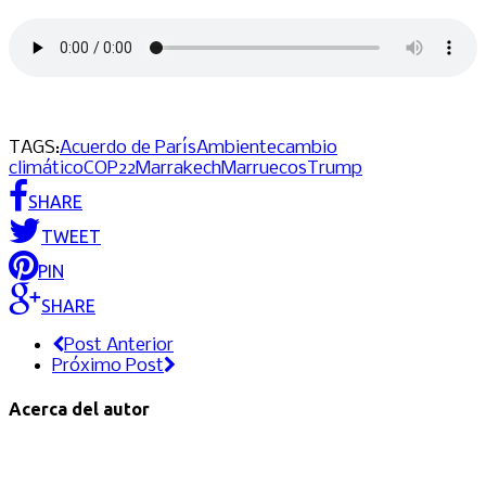
TAGS:
Acuerdo de París
Ambiente
cambio
climático
COP22
Marrakech
Marruecos
Trump
SHARE
TWEET
PIN
SHARE
Post Anterior
Próximo Post
Acerca del autor