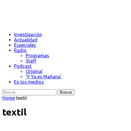
Investigación
Actualidad
Especiales
Radio
Programas
Staff
Podcast
Original
‘Y Ya es Mañana’
En los medios
Buscar:
Home
textil
textil