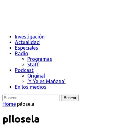
Investigación
Actualidad
Especiales
Radio
Programas
Staff
Podcast
Original
‘Y Ya es Mañana’
En los medios
Buscar:
Home
pilosela
pilosela