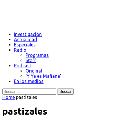
Investigación
Actualidad
Especiales
Radio
Programas
Staff
Podcast
Original
‘Y Ya es Mañana’
En los medios
Buscar:
Home
pastizales
pastizales