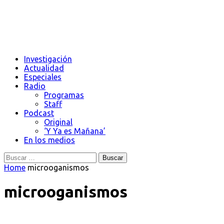
Investigación
Actualidad
Especiales
Radio
Programas
Staff
Podcast
Original
‘Y Ya es Mañana’
En los medios
Buscar:
Home
microoganismos
microoganismos