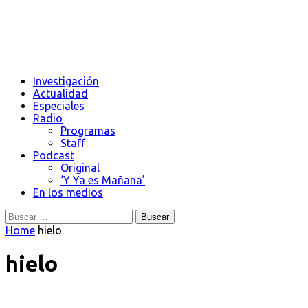
Investigación
Actualidad
Especiales
Radio
Programas
Staff
Podcast
Original
‘Y Ya es Mañana’
En los medios
Buscar:
Home
hielo
hielo