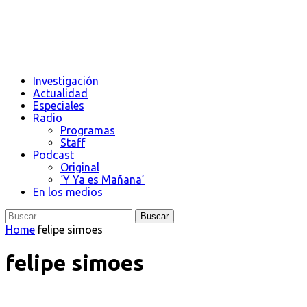
Investigación
Actualidad
Especiales
Radio
Programas
Staff
Podcast
Original
‘Y Ya es Mañana’
En los medios
Buscar:
Home
felipe simoes
felipe simoes