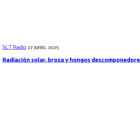
SLT Radio
27 junio, 2025
Radiación solar, broza y hongos descomponedore