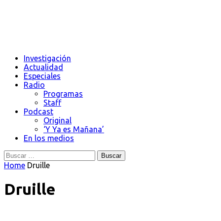
Investigación
Actualidad
Especiales
Radio
Programas
Staff
Podcast
Original
‘Y Ya es Mañana’
En los medios
Buscar:
Home
Druille
Druille