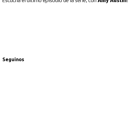
Escuchá el último episodio de la serie, con
Amy Austin
:
Seguinos