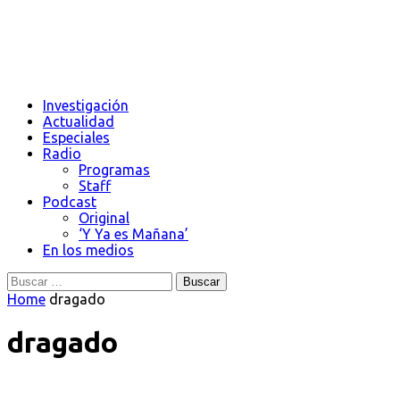
Investigación
Actualidad
Especiales
Radio
Programas
Staff
Podcast
Original
‘Y Ya es Mañana’
En los medios
Buscar:
Home
dragado
dragado