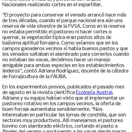
Nacionales realizando cortes en el espartillar.
“El proyecto para conservar el venado arrancó hace más
de tres décadas, cuando el parque nacional era aún una
reserva de vida silvestre de la FVSA. Como en la reserva
no estaba permitido el pastoreo ni hacer cortes o
quemar, la vegetación típica eran pastos altos de
bajísima aptitud forrajera. Como veíamos que en los
campos ganaderos vecinos sí había buenos pastos y que
los venados saltaban el alambrado para comerlos cuando
no estaban las vacas, decidimos hacer un manejo
amigable para ambas especies en los establecimientos
linderos”, contó Adriana Rodríguez, docente de la cátedra
de Forrajicultura de la FAUBA.
En los experimentos previos, publicados el pasado mes
de agosto en la revista científica
Ecología Austral
,
Adriana y su equipo habían visto que al implementar un
pastoreo rotativo en los campos vecinos, la oferta de
buen forraje aumentaba sensiblemente. “Nos
interesaban en particular las lomas de conchilla, que son
sectores muy productivos. Allí manejamos el pastoreo
bovino con alambrado eléctrico, cortando el pasto a
finales del verano y excluyendo a las vacas desde marzo