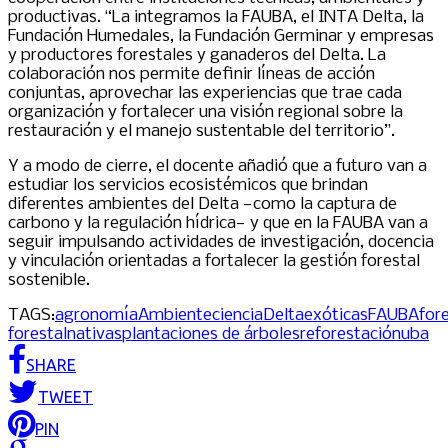
productivas. “La integramos la FAUBA, el INTA Delta, la
Fundación Humedales, la Fundación Germinar y empresas
y productores forestales y ganaderos del Delta. La
colaboración nos permite definir líneas de acción
conjuntas, aprovechar las experiencias que trae cada
organización y fortalecer una visión regional sobre la
restauración y el manejo sustentable del territorio”.
Y a modo de cierre, el docente añadió que a futuro van a
estudiar los servicios ecosistémicos que brindan
diferentes ambientes del Delta —como la captura de
carbono y la regulación hídrica— y que en la FAUBA van a
seguir impulsando actividades de investigación, docencia
y vinculación orientadas a fortalecer la gestión forestal
sostenible.
TAGS:
agronomía
Ambiente
ciencia
Delta
exóticas
FAUBA
for
forestal
nativas
plantaciones de árboles
reforestación
uba
SHARE
TWEET
PIN