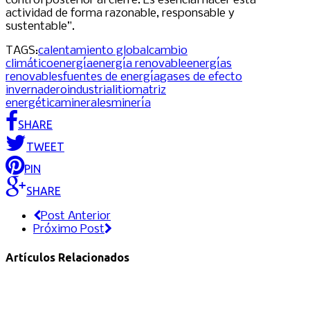
control posterior al cierre. Es esencial hacer esta
actividad de forma razonable, responsable y
sustentable”.
TAGS:
calentamiento global
cambio
climático
energía
energía renovable
energías
renovables
fuentes de energía
gases de efecto
invernadero
industria
litio
matriz
energética
minerales
minería
SHARE
TWEET
PIN
SHARE
Post Anterior
Próximo Post
Artículos Relacionados