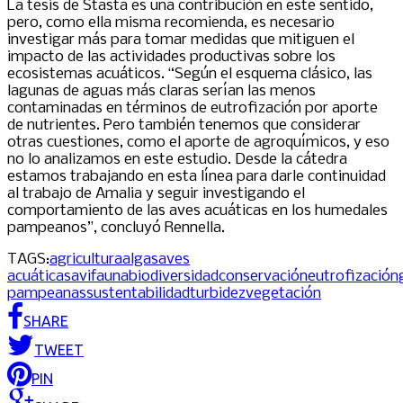
La tesis de Stasta es una contribución en este sentido,
pero, como ella misma recomienda, es necesario
investigar más para tomar medidas que mitiguen el
impacto de las actividades productivas sobre los
ecosistemas acuáticos. “Según el esquema clásico, las
lagunas de aguas más claras serían las menos
contaminadas en términos de eutrofización por aporte
de nutrientes. Pero también tenemos que considerar
otras cuestiones, como el aporte de agroquímicos, y eso
no lo analizamos en este estudio. Desde la cátedra
estamos trabajando en esta línea para darle continuidad
al trabajo de Amalia y seguir investigando el
comportamiento de las aves acuáticas en los humedales
pampeanos”, concluyó Rennella.
TAGS:
agricultura
algas
aves
acuáticas
avifauna
biodiversidad
conservación
eutrofización
pampeanas
sustentabilidad
turbidez
vegetación
SHARE
TWEET
PIN