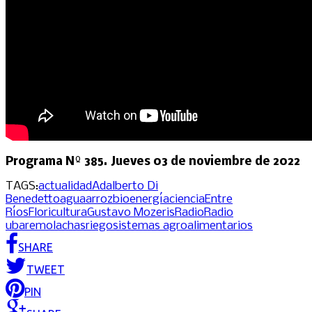
Programa Nº 385. Jueves 03 de noviembre de 2022
TAGS:
actualidad
Adalberto Di
Benedetto
agua
arroz
bioenergía
ciencia
Entre
Ríos
Floricultura
Gustavo Mozeris
Radio
Radio
uba
remolachas
riego
sistemas agroalimentarios
SHARE
TWEET
PIN