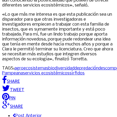
aun conociendo la potencialidad que poseen de ofrecer
diferentes servicios ecosistémicos», señaló.
«Lo que más me interesa es que esta publicación sea un
disparador para que otras investigadoras e
investigadores empiecen a trabajar con esta familia de
insectos, que es sumamente importante y está poco
trabajada. Para mí, fue un lindo trabajo porque aporta
información novedosa, porque pude redondear una idea
que tenía en mente desde hacía muchos años y porque a
Clara le permitió terminar su licenciatura. Creo que ahora
se necesitan más estudios que integren diversos
aspectos de su ecología», finalizó Torretta.
TAGS:
agroecosistemas
biodiversidad
depredación
descompo
Pampeana
servicios ecosistémicos
sírfidos
SHARE
TWEET
PIN
SHARE
Post Anterior