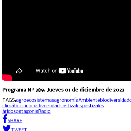
Programa Nº 389. Jueves 01 de diciembre de 2022
TAGS:
agroecosistemas
agronomía
Ambiente
biodiversidad
climático
ciencia
diversidad
pastizales
pastizales
áridos
patagonia
Radio
SHARE
TWEET